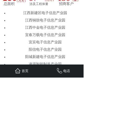
（家
）
（
万方）
总面积
招商客户
涉及工程体量
江西新建区电子信息产业园
江西铜鼓电子信息产业园
江西中金电子信息产业园
宜春万载电子信息产业园
宜宾电子信息产业园
阳信电子信息产业园
阳城新建电子信息产业园
凌源智能制造产业园
首页
电话
封开电子信息产业园
四川达州麻柳工业园
云南金三奇药业有限公司中药现代化产业园
重庆海辰星河海洋文化科普公园规划
四川江安县国际旅游生态度假岛规划
彭水自治县张家坝片区规划